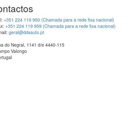
ontactos
l:
+351 224 119 950 (Chamada para a rede fixa nacional)
x:
+351 224 119 959 (Chamada para a rede fixa nacional)
ail:
geral@ddsauto.pt
a do Negral, 1141 d/e 4440-115
ampo Valongo
rtugal