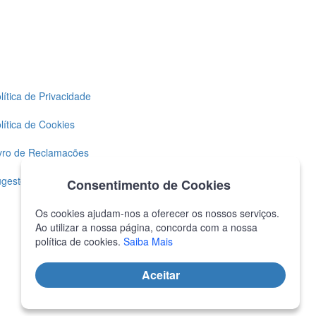
lítica de Privacidade
lítica de Cookies
vro de Reclamações
gestões
Consentimento de Cookies
@DDS 2026 todos os direitos reservados
Os cookies ajudam-nos a oferecer os nossos serviços.
Powered with
❤
by Goweb Agency
Ao utilizar a nossa página, concorda com a nossa
política de cookies.
Saiba Mais
Aceitar