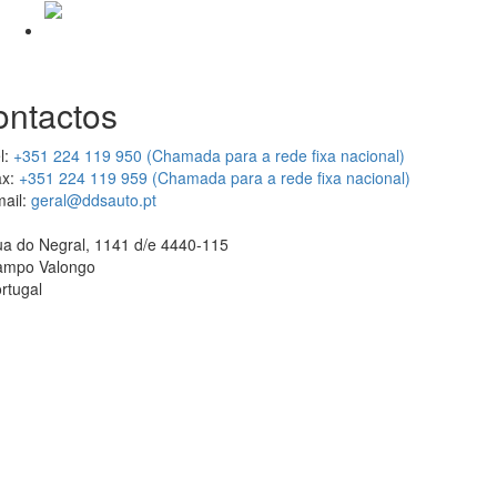
ontactos
l:
+351 224 119 950 (Chamada para a rede fixa nacional)
x:
+351 224 119 959 (Chamada para a rede fixa nacional)
ail:
geral@ddsauto.pt
a do Negral, 1141 d/e 4440-115
ampo Valongo
rtugal