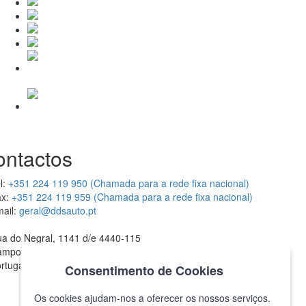
ontactos
l:
+351 224 119 950 (Chamada para a rede fixa nacional)
x:
+351 224 119 959 (Chamada para a rede fixa nacional)
ail:
geral@ddsauto.pt
a do Negral, 1141 d/e 4440-115
ampo Valongo
rtugal
Consentimento de Cookies
Os cookies ajudam-nos a oferecer os nossos serviços.